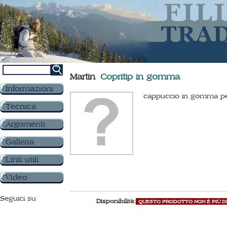
Martin
Copritip in gomma
Informazioni
cappuccio in gomma per p
Tecnica
Argomenti
Galleria
Link utili
Video
Seguici su
Disponibilità:
QUESTO PRODOTTO NON È PIÙ D