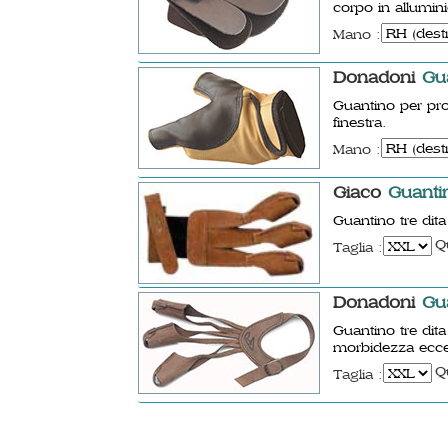
corpo in allumini
Mano :
Donadoni
Gua
Guantino per prot
finestra.
Mano :
Giaco
Guanti
Guantino tre dit
Q
Taglia :
Donadoni
Gu
Guantino tre dit
morbidezza ecce
Q
Taglia :