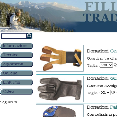
Informazioni
Donadoni
Gua
Tecnica
Guantino tre dita
Argomenti
Q
Taglia :
Galleria
Donadoni
Gua
Link utili
Guantino avvolge
Video
Qua
Taglia :
Seguici su
Donadoni
Pat
Comodissima patel