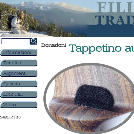
Donadoni
Tappetino a
Informazioni
Tecnica
Argomenti
Galleria
Link utili
Video
Seguici su