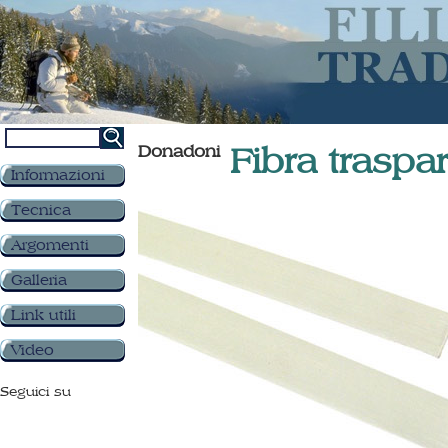
Donadoni
Fibra trasp
Informazioni
Tecnica
Argomenti
Galleria
Link utili
Video
Seguici su