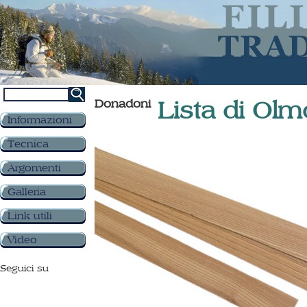
Donadoni
Lista di Ol
Informazioni
Tecnica
Argomenti
Galleria
Link utili
Video
Seguici su