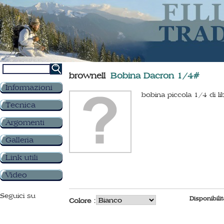
brownell
Bobina Dacron 1/4#
Informazioni
bobina piccola 1/4 di lib
Tecnica
Argomenti
Galleria
Link utili
Video
Seguici su
Disponibilit
Colore :