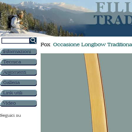
Fox
Occasione Longbow Traditiona
Informazioni
Tecnica
Argomenti
Galleria
Link utili
Video
Seguici su