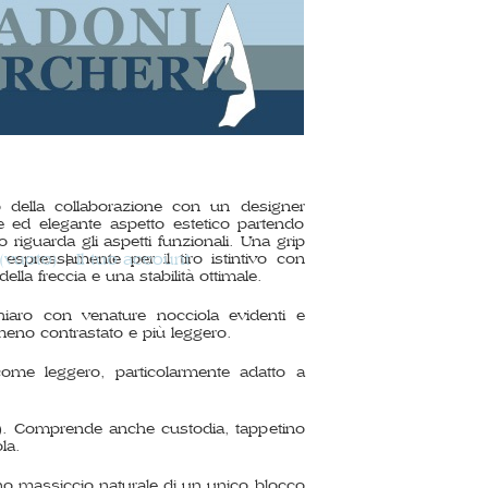
 della collaborazione con un designer
le ed elegante aspetto estetico partendo
 riguarda gli aspetti funzionali. Una grip
 espressamente per il tiro istintivo con
(vuoto)
Il tuo account
ella freccia e una stabilità ottimale.
chiaro con venature nocciola evidenti e
meno contrastato e più leggero.
me leggero, particolarmente adatto a
H). Comprende anche custodia, tappetino
la.
no massiccio naturale di un unico blocco