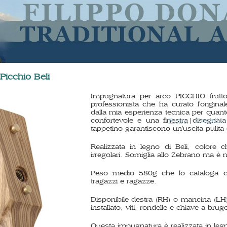
Picchio Beli
Impugnatura per arco PICCHIO frutto
professionista che ha curato l'origina
dalla mia esperienza tecnica per quanto
confortevole e una finestra disegnata
Carrello
Entra
tappetino garantiscono un'uscita pulita d
Realizzata in legno di Beli, colore 
irregolari. Somiglia allo Zebrano ma è 
Peso medio 580g che lo cataloga co
tragazzi e ragazze.
Disponibile destra (RH) o mancina (L
installato, viti, rondelle e chiave a brugo
Questa impugnatura è realizzata in leg